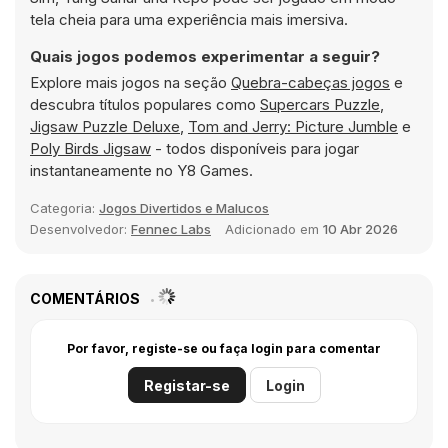
tela cheia para uma experiência mais imersiva.
Quais jogos podemos experimentar a seguir?
Explore mais jogos na seção
Quebra-cabeças jogos
e
descubra títulos populares como
Supercars Puzzle
,
Jigsaw Puzzle Deluxe
,
Tom and Jerry: Picture Jumble
e
Poly Birds Jigsaw
- todos disponíveis para jogar
instantaneamente no Y8 Games.
Categoria:
Jogos Divertidos e Malucos
Desenvolvedor:
Fennec Labs
Adicionado em
10 Abr 2026
COMENTÁRIOS
Por favor, registe-se ou faça login para comentar
Registar-se
Login