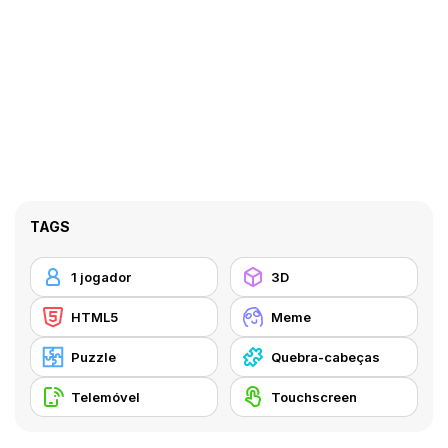
TAGS
1 jogador
3D
HTML5
Meme
Puzzle
Quebra-cabeças
Telemóvel
Touchscreen