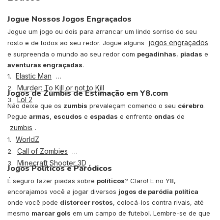
Jogue Nossos Jogos Engraçados
Jogue um jogo ou dois para arrancar um lindo sorriso do seu
jogos engraçados
rosto e de todos ao seu redor. Jogue alguns
e surpreenda o mundo ao seu redor com
pegadinhas
,
piadas
e
aventuras engraçadas
.
Elastic Man
1.
Murder: To Kill or not to Kill
2.
Jogos de Zumbis de Estimação em Y8.com
Lol 2
3.
Não deixe que os
zumbis
prevaleçam comendo o seu
cérebro
.
Pegue
armas
,
escudos
e
espadas
e enfrente
ondas
de
zumbis
.
WorldZ
1.
Call of Zombies
2.
Minecraft Shooter 3D
3.
Jogos Políticos e Paródicos
É seguro fazer piadas sobre
políticos
? Claro! E no Y8,
encorajamos você a jogar diversos
jogos de paródia política
onde você pode
distorcer rostos
, colocá-los contra rivais, até
mesmo
marcar gols
em um campo de futebol. Lembre-se de que