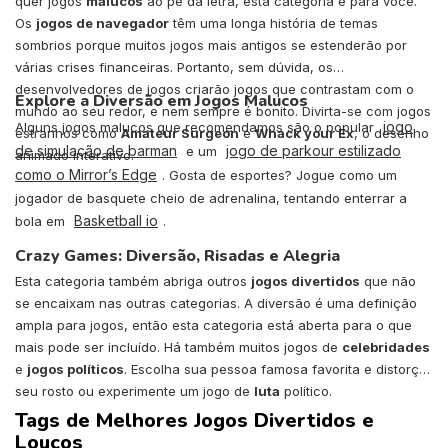
quer jogos
malucos
ao pé da letra, esta categoria é para você.
Os
jogos de navegador
têm uma longa história de temas
sombrios porque muitos jogos mais antigos se estenderão por
várias crises financeiras. Portanto, sem dúvida, os
desenvolvedores de jogos criarão jogos que contrastam com o
Explore a Diversão em Jogos Malucos
mundo ao seu redor, e nem sempre é bonito. Divirta-se com jogos
jogo
Alguns jogos malucos que recomendamos são o popular
estranhos como
Amateur Surgeon
e
Whack your Ex
, o desenho
de simulação de barman
jogo de parkour estilizado
e um
animado interativo.
como o Mirror’s Edge
. Gosta de esportes? Jogue como um
jogador de basquete cheio de adrenalina, tentando enterrar a
Basketball io
bola em
.
Crazy Games: Diversão, Risadas e Alegria
Esta categoria também abriga outros
jogos divertidos
que não
se encaixam nas outras categorias. A diversão é uma definição
ampla para jogos, então esta categoria está aberta para o que
mais pode ser incluído. Há também muitos jogos de
celebridades
e
jogos políticos
. Escolha sua pessoa famosa favorita e distorça
seu rosto ou experimente um jogo de
luta
político.
Tags de Melhores Jogos Divertidos e
Loucos