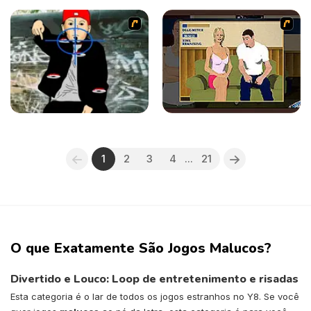
1
2
3
4
...
21
O que Exatamente São Jogos Malucos?
Divertido e Louco: Loop de entretenimento e risadas
Esta categoria é o lar de todos os jogos estranhos no Y8. Se você