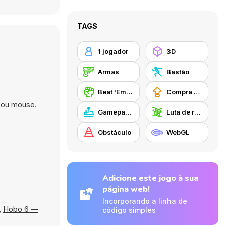
TAGS
1 jogador
3D
Armas
Bastão
Beat 'Em Up/Briga de Rua
Compra de Atualizações de Equipamentos
o ou mouse.
Gamepad support
Luta de rua
Obstáculo
WebGL
Adicione este jogo à sua
página web!
Incorporando a linha de
,
Hobo 6 —
código simples
.