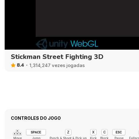
Stickman Street Fighting 3D
8.4
1,314,247 vezes jogadas
CONTROLES DO JOGO
Move
Jump
Punch & Shoot & Pick up
Kick
Block
Pause
Fullsc