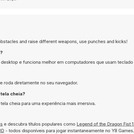
 obstacles and raise different weapons, use punches and kicks!
r?
 no desktop e funciona melhor em computadores que usam teclad
8 e roda diretamente no seu navegador.
tela cheia?
ela cheia para uma experiência mais imersiva.
os
e descubra títulos populares como
Legend of the Dragon Fist 1
 3D
- todos disponíveis para jogar instantaneamente no Y8 Games