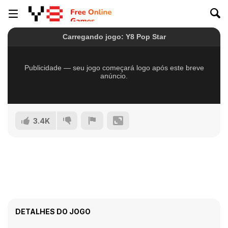
3.4K
DETALHES DO JOGO