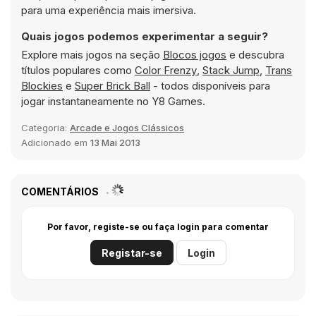
para uma experiência mais imersiva.
Quais jogos podemos experimentar a seguir?
Explore mais jogos na seção
Blocos jogos
e descubra
títulos populares como
Color Frenzy
,
Stack Jump
,
Trans
Blockies
e
Super Brick Ball
- todos disponíveis para
jogar instantaneamente no Y8 Games.
Categoria:
Arcade e Jogos Clássicos
Adicionado em
13 Mai 2013
COMENTÁRIOS
Por favor, registe-se ou faça login para comentar
Registar-se
Login