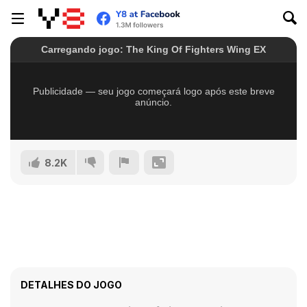
8.2K
DETALHES DO JOGO