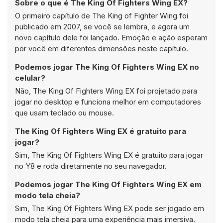
Sobre o que é The King Of Fighters Wing EX?
O primeiro capítulo de The King of Fighter Wing foi
publicado em 2007, se você se lembra, e agora um
novo capítulo dele foi lançado. Emoção e ação esperam
por você em diferentes dimensões neste capítulo.
Podemos jogar The King Of Fighters Wing EX no
celular?
Não, The King Of Fighters Wing EX foi projetado para
jogar no desktop e funciona melhor em computadores
que usam teclado ou mouse.
The King Of Fighters Wing EX é gratuito para
jogar?
Sim, The King Of Fighters Wing EX é gratuito para jogar
no Y8 e roda diretamente no seu navegador.
Podemos jogar The King Of Fighters Wing EX em
modo tela cheia?
Sim, The King Of Fighters Wing EX pode ser jogado em
modo tela cheia para uma experiência mais imersiva.