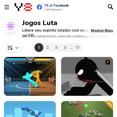
Jogos Luta
Libere seu espírito lutador com os jogos de Luta
Mostrar Mais
no Y8!
Enfrente adversários, execute combos poderosos e
conquiste a vitória nos combates.
1
2
3
4
...
17