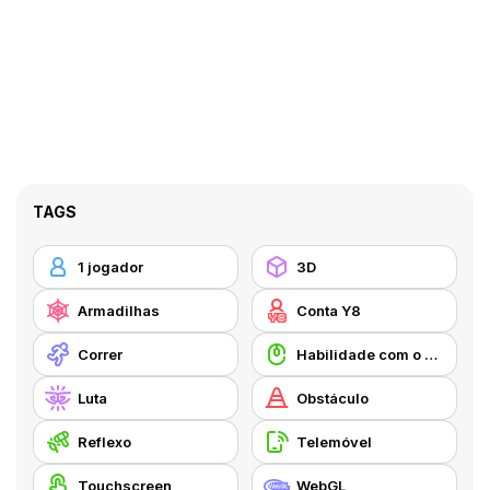
TAGS
1 jogador
3D
Armadilhas
Conta Y8
Correr
Habilidade com o Rato
Luta
Obstáculo
Reflexo
Telemóvel
Touchscreen
WebGL