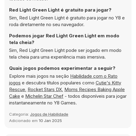
Red Light Green Light é gratuito para jogar?
Sim, Red Light Green Light é gratuito para jogar no Y8 e
roda diretamente no seu navegador.
Podemos jogar Red Light Green Light em modo
tela cheia?
Sim, Red Light Green Light pode ser jogado em modo
tela cheia para uma experiência mais imersiva.
Quais jogos podemos experimentar a seguir?
Explore mais jogos na seção
Habilidade com o Rato
jogos
e descubra títulos populares como
Cutie's Kitty
Rescue
,
Rocket Stars DX
,
Moms Recipes Baking Apple
Cake
e
Michelin Star Chef
- todos disponíveis para jogar
instantaneamente no Y8 Games.
Categoria:
Jogos de Habilidade
Adicionado em
10 Jan 2025