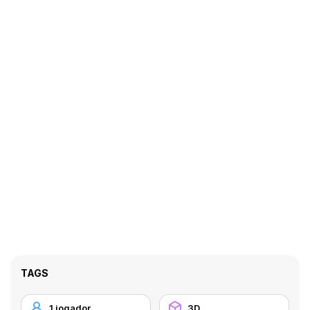
TAGS
1 jogador
3D