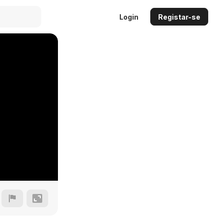
Login
Registar-se