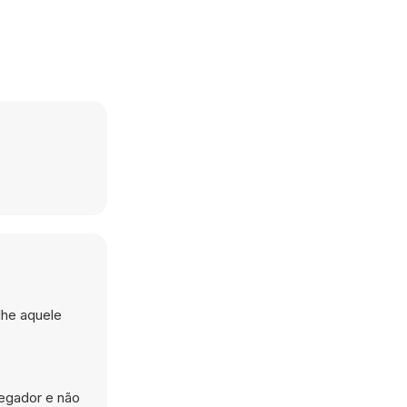
lhe aquele
egador e não