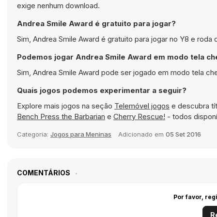
exige nenhum download.
Andrea Smile Award é gratuito para jogar?
Sim, Andrea Smile Award é gratuito para jogar no Y8 e roda
Podemos jogar Andrea Smile Award em modo tela ch
Sim, Andrea Smile Award pode ser jogado em modo tela chei
Quais jogos podemos experimentar a seguir?
Explore mais jogos na seção
Telemóvel jogos
e descubra tí
Bench Press the Barbarian
e
Cherry Rescue!
- todos dispon
Categoria:
Jogos para Meninas
Adicionado em
05 Set 2016
COMENTÁRIOS
Por favor, reg
R