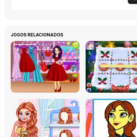
JOGOS RELACIONADOS