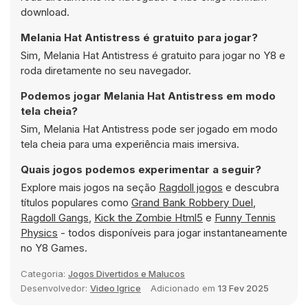
download.
Melania Hat Antistress é gratuito para jogar?
Sim, Melania Hat Antistress é gratuito para jogar no Y8 e
roda diretamente no seu navegador.
Podemos jogar Melania Hat Antistress em modo
tela cheia?
Sim, Melania Hat Antistress pode ser jogado em modo
tela cheia para uma experiência mais imersiva.
Quais jogos podemos experimentar a seguir?
Explore mais jogos na seção
Ragdoll jogos
e descubra
títulos populares como
Grand Bank Robbery Duel
,
Ragdoll Gangs
,
Kick the Zombie Html5
e
Funny Tennis
Physics
- todos disponíveis para jogar instantaneamente
no Y8 Games.
Categoria:
Jogos Divertidos e Malucos
Desenvolvedor:
Video Igrice
Adicionado em
13 Fev 2025