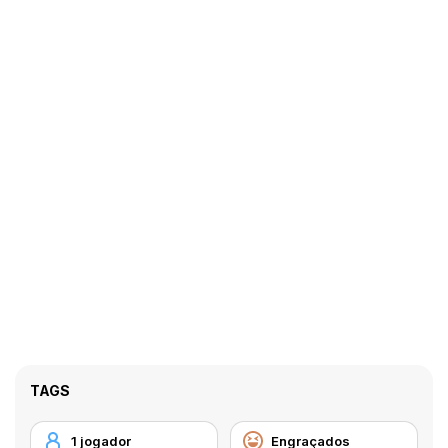
TAGS
1 jogador
Engraçados