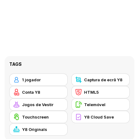
TAGS
1 jogador
Captura de ecrã Y8
Conta Y8
HTML5
Jogos de Vestir
Telemóvel
Touchscreen
Y8 Cloud Save
Y8 Originals