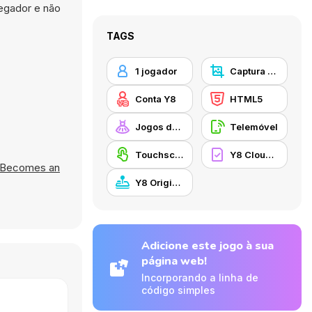
egador e não
TAGS
1 jogador
Captura de ecrã Y8
Conta Y8
HTML5
Jogos de Vestir
Telemóvel
Touchscreen
Y8 Cloud Save
e Becomes an
Y8 Originals
Adicione este jogo à sua
página web!
Incorporando a linha de
código simples