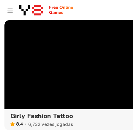
Girly Fashion Tattoo
8.4
6,732 vezes jogadas