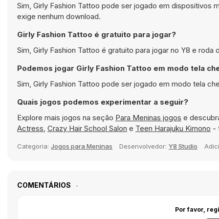
Sim, Girly Fashion Tattoo pode ser jogado em dispositivo
exige nenhum download.
Girly Fashion Tattoo é gratuito para jogar?
Sim, Girly Fashion Tattoo é gratuito para jogar no Y8 e roda
Podemos jogar Girly Fashion Tattoo em modo tela ch
Sim, Girly Fashion Tattoo pode ser jogado em modo tela che
Quais jogos podemos experimentar a seguir?
Explore mais jogos na seção
Para Meninas jogos
e descubra
Actress
,
Crazy Hair School Salon
e
Teen Harajuku Kimono
- 
Categoria:
Jogos para Meninas
Desenvolvedor:
Y8 Studio
Adi
COMENTÁRIOS
Por favor, reg