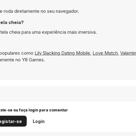
8 e roda diretamente no seu navegador.
ela cheia?
ela cheia para uma experiência mais imersiva.
s populares como
Lily Slacking Dating Mobile
,
Love Match
,
Valenti
neamente no Y8 Games.
iste-se ou faça login para comentar
egistar-se
Login