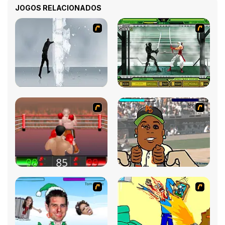
JOGOS RELACIONADOS