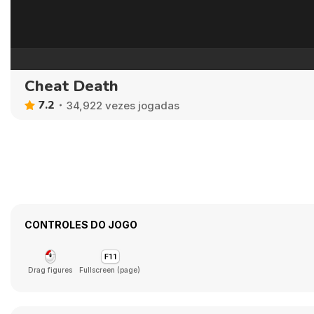
Cheat Death
7.2
34,922 vezes jogadas
CONTROLES DO JOGO
Drag figures
Fullscreen (page)