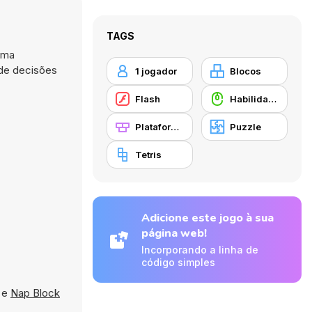
TAGS
uma
 de decisões
1 jogador
Blocos
Flash
Habilidade com o Rato
Plataformas
Puzzle
Tetris
Adicione este jogo à sua
página web!
Incorporando a linha de
código simples
e
Nap Block