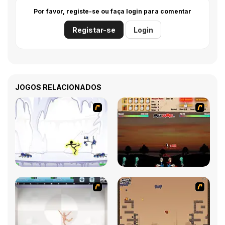
Por favor, registe-se ou faça login para comentar
Registar-se
Login
JOGOS RELACIONADOS