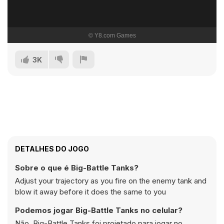
3K
DETALHES DO JOGO
Sobre o que é Big-Battle Tanks?
Adjust your trajectory as you fire on the enemy tank and
blow it away before it does the same to you
Podemos jogar Big-Battle Tanks no celular?
Não, Big-Battle Tanks foi projetado para jogar no