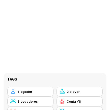
TAGS
1 jogador
2 player
3 Jogadores
Conta Y8