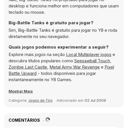
desktop e funciona melhor em computadores que usam
teclado ou mouse.
Big-Battle Tanks é gratuito para jogar?
Sim, Big-Battle Tanks é gratuito para jogar no Y8 e roda
diretamente no seu navegador.
Quais jogos podemos experimentar a seguir?
Explore mais jogos na seção
Local Multiplayer jogos
e
descubra títulos populares como
Seesawball Touch
,
Zombie Last Castle
,
Metal Army War Revenge
e
Pixel
Battle Upward
- todos disponíveis para jogar
instantaneamente no Y8 Games.
Mostrar Mais
Categoria:
Jogos de Tiro
Adicionado em
02 Jul 2009
COMENTÁRIOS