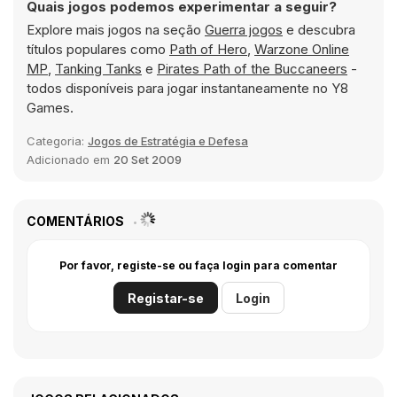
Quais jogos podemos experimentar a seguir?
Explore mais jogos na seção
Guerra jogos
e descubra
títulos populares como
Path of Hero
,
Warzone Online
MP
,
Tanking Tanks
e
Pirates Path of the Buccaneers
-
todos disponíveis para jogar instantaneamente no Y8
Games.
Categoria:
Jogos de Estratégia e Defesa
Adicionado em
20 Set 2009
COMENTÁRIOS
Por favor, registe-se ou faça login para comentar
Registar-se
Login