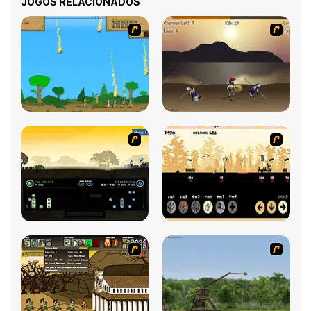
JOGOS RELACIONADOS