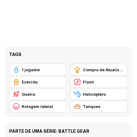
TAGS
1 jogador
Compra de Atualizações de Equipamentos
Exército
Flash
Guerra
Helicóptero
Rolagem lateral
Tanques
PARTE DE UMA SÉRIE: BATTLE GEAR