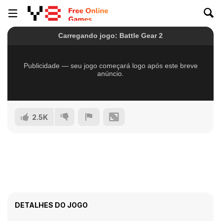
2.5K
DETALHES DO JOGO