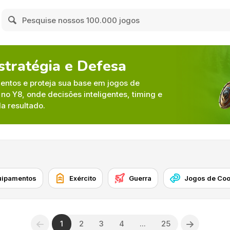
stratégia e Defesa
entos e proteja sua base em jogos de
 no Y8, onde decisões inteligentes, timing e
a resultado.
uipamentos
Exército
Guerra
Jogos de Co
1
2
3
4
...
25