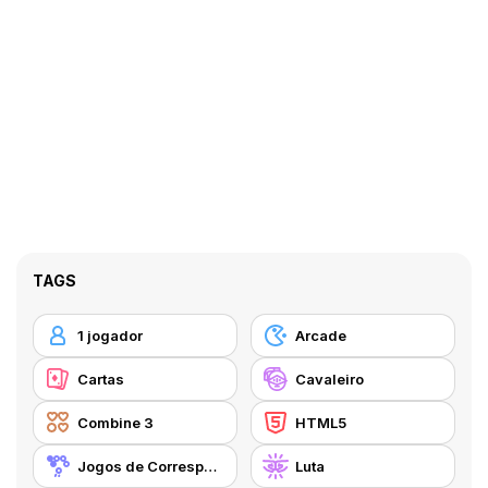
TAGS
1 jogador
Arcade
Cartas
Cavaleiro
Combine 3
HTML5
Jogos de Correspondência
Luta