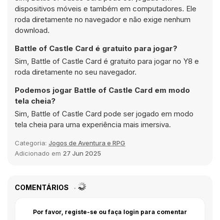
dispositivos móveis e também em computadores. Ele
roda diretamente no navegador e não exige nenhum
download.
Battle of Castle Card é gratuito para jogar?
Sim, Battle of Castle Card é gratuito para jogar no Y8 e
roda diretamente no seu navegador.
Podemos jogar Battle of Castle Card em modo
tela cheia?
Sim, Battle of Castle Card pode ser jogado em modo
tela cheia para uma experiência mais imersiva.
Categoria:
Jogos de Aventura e RPG
Adicionado em
27 Jun 2025
COMENTÁRIOS
Por favor, registe-se ou faça login para comentar