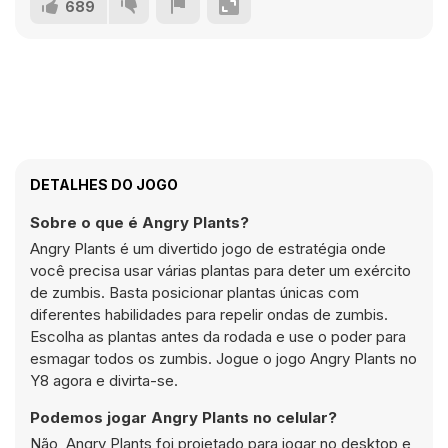
689
DETALHES DO JOGO
Sobre o que é Angry Plants?
Angry Plants é um divertido jogo de estratégia onde
você precisa usar várias plantas para deter um exército
de zumbis. Basta posicionar plantas únicas com
diferentes habilidades para repelir ondas de zumbis.
Escolha as plantas antes da rodada e use o poder para
esmagar todos os zumbis. Jogue o jogo Angry Plants no
Y8 agora e divirta-se.
Podemos jogar Angry Plants no celular?
Não, Angry Plants foi projetado para jogar no desktop e