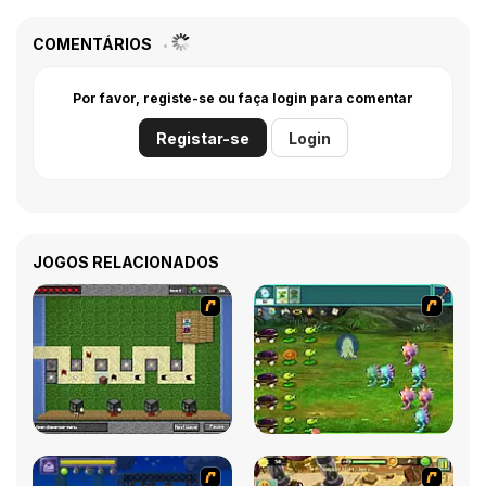
COMENTÁRIOS
Por favor, registe-se ou faça login para comentar
Registar-se
Login
JOGOS RELACIONADOS