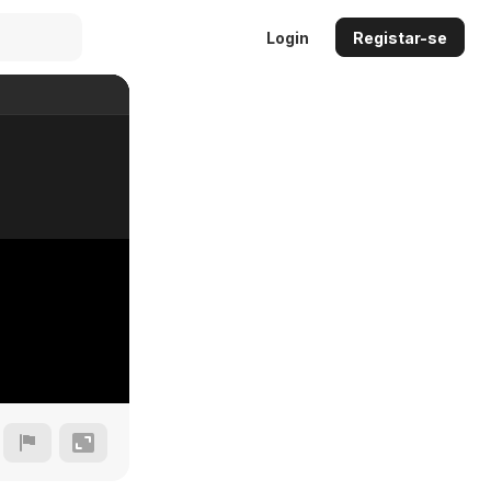
Login
Registar-se