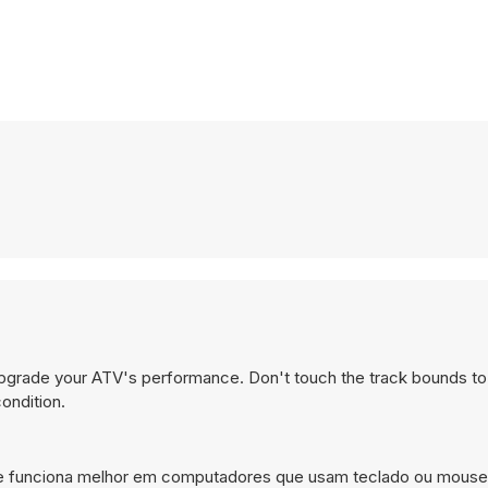
 upgrade your ATV's performance. Don't touch the track bounds to
ondition.
op e funciona melhor em computadores que usam teclado ou mouse