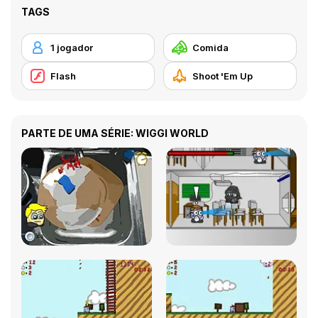
TAGS
1 jogador
Comida
Flash
Shoot 'Em Up
PARTE DE UMA SÉRIE: WIGGI WORLD