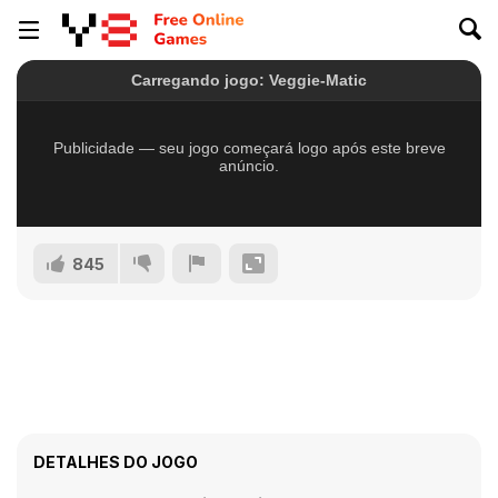
845
DETALHES DO JOGO