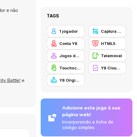
or e não
TAGS
1 jogador
Captura de ecrã Y8
Conta Y8
HTML5
Jogos de Vestir
Telemóvel
Touchscreen
Y8 Cloud Save
ity Battle!
e
Y8 Originals
Adicione este jogo à sua
página web!
Incorporando a linha de
código simples