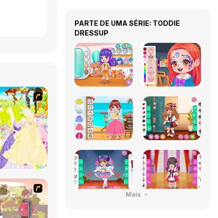
PARTE DE UMA SÉRIE: TODDIE
DRESSUP
Mais