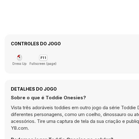
CONTROLES DO JOGO
Dress Up
Fullscreen (page)
DETALHES DO JOGO
Sobre o que é Toddie Onesies?
Vista três adoráveis toddies em outro jogo da série Toddi
diferentes personagens, como um coelho, dinossauro ou a
acessórios. Tire uma captura de tela da sua criação e publi
Y8.com.