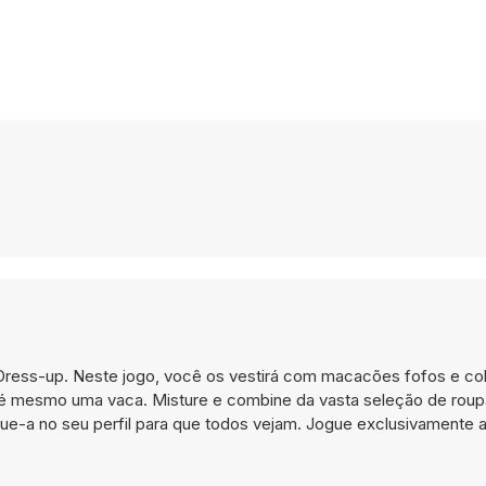
e Dress-up. Neste jogo, você os vestirá com macacões fofos e co
té mesmo uma vaca. Misture e combine da vasta seleção de roup
que-a no seu perfil para que todos vejam. Jogue exclusivamente a