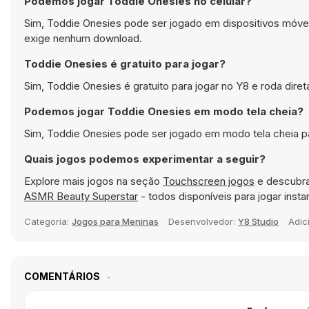
Podemos jogar Toddie Onesies no celular?
Sim, Toddie Onesies pode ser jogado em dispositivos móv
exige nenhum download.
Toddie Onesies é gratuito para jogar?
Sim, Toddie Onesies é gratuito para jogar no Y8 e roda dir
Podemos jogar Toddie Onesies em modo tela cheia?
Sim, Toddie Onesies pode ser jogado em modo tela cheia pa
Quais jogos podemos experimentar a seguir?
Explore mais jogos na seção
Touchscreen jogos
e descubra
ASMR Beauty Superstar
- todos disponíveis para jogar ins
Categoria:
Jogos para Meninas
Desenvolvedor:
Y8 Studio
Adi
COMENTÁRIOS