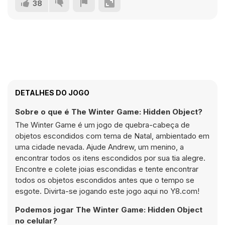
38
DETALHES DO JOGO
Sobre o que é The Winter Game: Hidden Object?
The Winter Game é um jogo de quebra-cabeça de
objetos escondidos com tema de Natal, ambientado em
uma cidade nevada. Ajude Andrew, um menino, a
encontrar todos os itens escondidos por sua tia alegre.
Encontre e colete joias escondidas e tente encontrar
todos os objetos escondidos antes que o tempo se
esgote. Divirta-se jogando este jogo aqui no Y8.com!
Podemos jogar The Winter Game: Hidden Object
no celular?