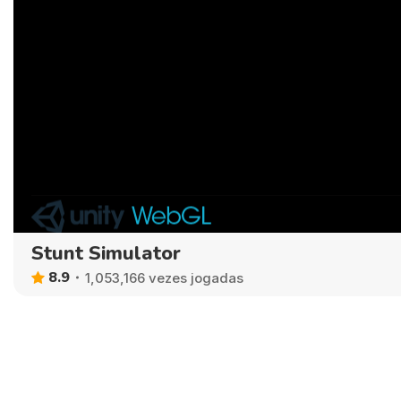
Stunt Simulator
8.9
1,053,166 vezes jogadas