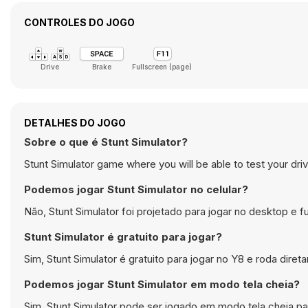
CONTROLES DO JOGO
Drive
Brake
Fullscreen (page)
DETALHES DO JOGO
Sobre o que é Stunt Simulator?
Stunt Simulator game where you will be able to test your drivi
Podemos jogar Stunt Simulator no celular?
Não, Stunt Simulator foi projetado para jogar no desktop 
Stunt Simulator é gratuito para jogar?
Sim, Stunt Simulator é gratuito para jogar no Y8 e roda dire
Podemos jogar Stunt Simulator em modo tela cheia?
Sim, Stunt Simulator pode ser jogado em modo tela cheia pa