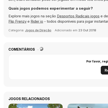
Quais jogos podemos experimentar a seguir?
Explore mais jogos na seção
Desportos Radicais jogos
e de
Flip Frenzy
e
Rider io
- todos disponíveis para jogar instan
Categoria:
Jogos de Direção
Adicionado em
23 Out 2018
COMENTÁRIOS
Por favor, reg
R
JOGOS RELACIONADOS