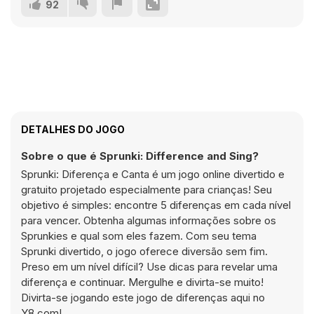
92
DETALHES DO JOGO
Sobre o que é Sprunki: Difference and Sing?
Sprunki: Diferença e Canta é um jogo online divertido e
gratuito projetado especialmente para crianças! Seu
objetivo é simples: encontre 5 diferenças em cada nível
para vencer. Obtenha algumas informações sobre os
Sprunkies e qual som eles fazem. Com seu tema
Sprunki divertido, o jogo oferece diversão sem fim.
Preso em um nível difícil? Use dicas para revelar uma
diferença e continuar. Mergulhe e divirta-se muito!
Divirta-se jogando este jogo de diferenças aqui no
Y8.com!