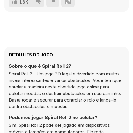
1.6K
DETALHES DO JOGO
Sobre o que é Spiral Roll 2?
Spiral Roll 2 - Um jogo 3D legal e divertido com muitos
níveis interessantes e vários obstáculos. Você tem que
enrolar a madeira neste divertido jogo online para
coletar moedas e destruir obstáculos em seu caminho.
Basta tocar e segurar para controlar o rolo e lançá-lo
contra obstáculos e moedas.
Podemos jogar Spiral Roll 2 no celular?
Sim, Spiral Roll 2 pode ser jogado em dispositivos
móveis e também em computadores. Ele roda