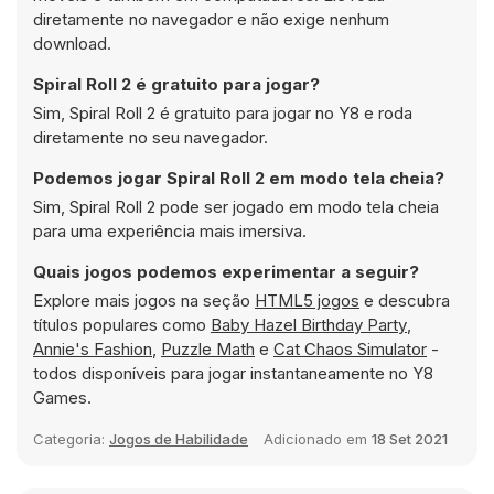
diretamente no navegador e não exige nenhum
download.
Spiral Roll 2 é gratuito para jogar?
Sim, Spiral Roll 2 é gratuito para jogar no Y8 e roda
diretamente no seu navegador.
Podemos jogar Spiral Roll 2 em modo tela cheia?
Sim, Spiral Roll 2 pode ser jogado em modo tela cheia
para uma experiência mais imersiva.
Quais jogos podemos experimentar a seguir?
Explore mais jogos na seção
HTML5 jogos
e descubra
títulos populares como
Baby Hazel Birthday Party
,
Annie's Fashion
,
Puzzle Math
e
Cat Chaos Simulator
-
todos disponíveis para jogar instantaneamente no Y8
Games.
Categoria:
Jogos de Habilidade
Adicionado em
18 Set 2021