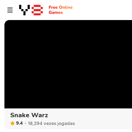
Snake Warz
9.4
18,294 vezes jogadas