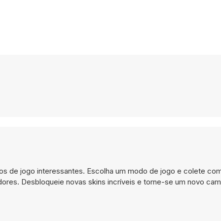
os de jogo interessantes. Escolha um modo de jogo e colete com
ores. Desbloqueie novas skins incríveis e torne-se um novo ca