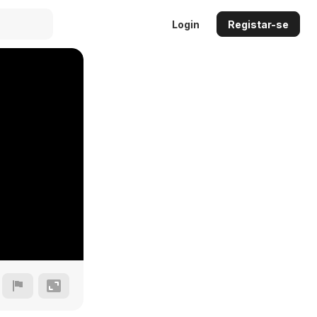
Login
Registar-se