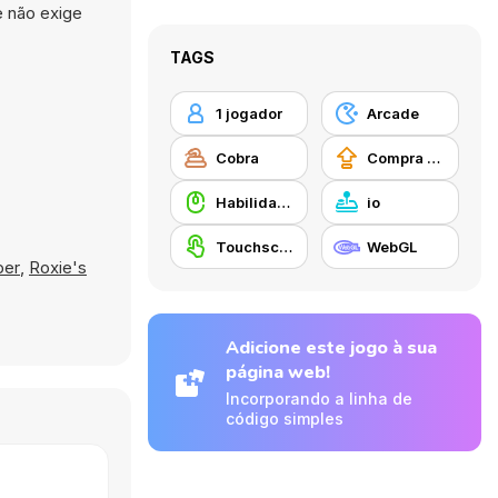
 não exige
TAGS
1 jogador
Arcade
Cobra
Compra de Atualizações de Equipamentos
Habilidade com o Rato
io
Touchscreen
WebGL
per
,
Roxie's
Adicione este jogo à sua
página web!
Incorporando a linha de
código simples