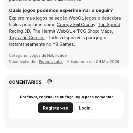
Quais jogos podemos experimentar a seguir?
Explore mais jogos na seção
WebGL jogos
e descubra
títulos populares como
Creepy Evil Granny
,
Top Speed
Racing 3D
,
The Hermit WebGL
e
TCG Shop: Maps,
Toys and Comics
- todos disponíveis para jogar
instantaneamente no Y8 Games.
Categoria:
Jogos de Habilidade
Desenvolvedor:
Fennec Labs
Adicionado em
04 Mai 2026
COMENTÁRIOS
Por favor, registe-se ou faça login para comentar
Registar-se
Login