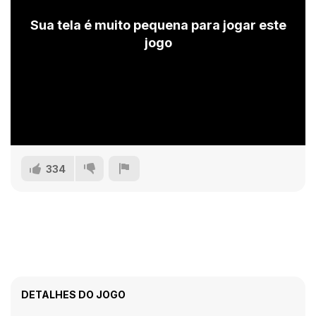
Sua tela é muito pequena para jogar este
jogo
334
DETALHES DO JOGO