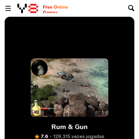
Rum & Gun
7.6
129,315 vezes jogadas