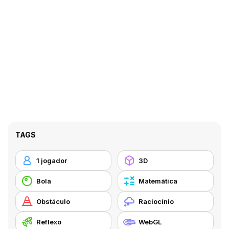
TAGS
1 jogador
3D
Bola
Matemática
Obstáculo
Raciocínio
Reflexo
WebGL