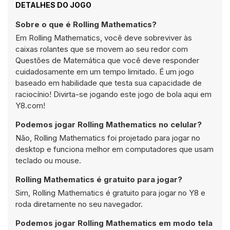
DETALHES DO JOGO
Sobre o que é Rolling Mathematics?
Em Rolling Mathematics, você deve sobreviver às
caixas rolantes que se movem ao seu redor com
Questões de Matemática que você deve responder
cuidadosamente em um tempo limitado. É um jogo
baseado em habilidade que testa sua capacidade de
raciocínio! Divirta-se jogando este jogo de bola aqui em
Y8.com!
Podemos jogar Rolling Mathematics no celular?
Não, Rolling Mathematics foi projetado para jogar no
desktop e funciona melhor em computadores que usam
teclado ou mouse.
Rolling Mathematics é gratuito para jogar?
Sim, Rolling Mathematics é gratuito para jogar no Y8 e
roda diretamente no seu navegador.
Podemos jogar Rolling Mathematics em modo tela