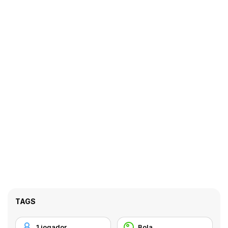
TAGS
1 jogador
Bola