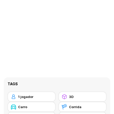
TAGS
1 jogador
3D
Carro
Corrida