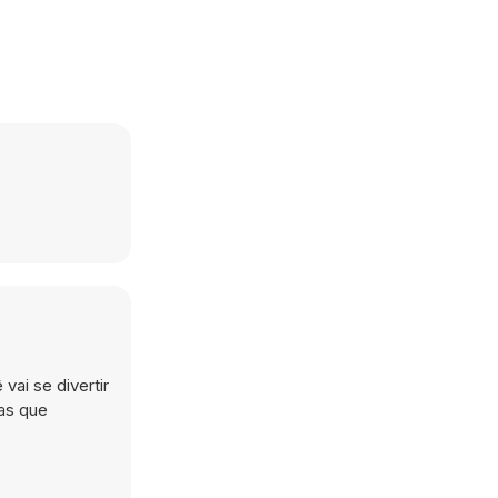
ai se divertir
as que