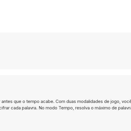
r antes que o tempo acabe. Com duas modalidades de jogo, você v
cifrar cada palavra. No modo Tempo, resolva o máximo de palavr