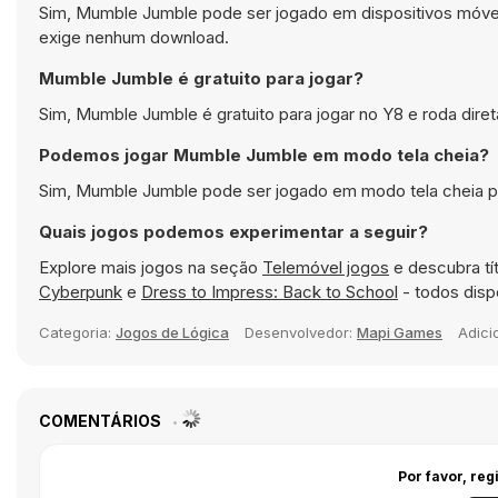
Sim, Mumble Jumble pode ser jogado em dispositivos móve
exige nenhum download.
Mumble Jumble é gratuito para jogar?
Sim, Mumble Jumble é gratuito para jogar no Y8 e roda dir
Podemos jogar Mumble Jumble em modo tela cheia?
Sim, Mumble Jumble pode ser jogado em modo tela cheia pa
Quais jogos podemos experimentar a seguir?
Explore mais jogos na seção
Telemóvel jogos
e descubra tí
Cyberpunk
e
Dress to Impress: Back to School
- todos disp
Categoria:
Jogos de Lógica
Desenvolvedor:
Mapi Games
Adic
COMENTÁRIOS
Por favor, reg