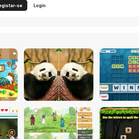
egistar-se
Login