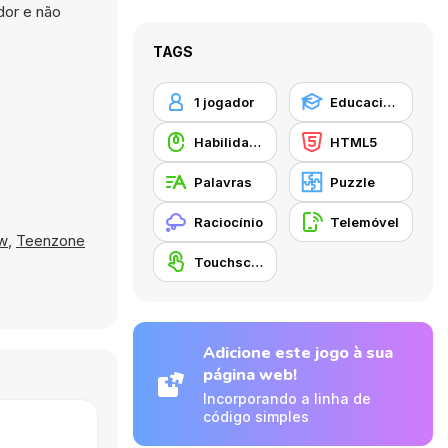
dor e não
TAGS
1 jogador
Educacional
Habilidade com o Rato
HTML5
Palavras
Puzzle
Raciocínio
Telemóvel
ow
,
Teenzone
Touchscreen
Adicione este jogo à sua
página web!
Incorporando a linha de
código simples