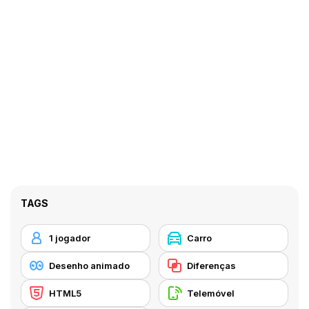
TAGS
1 jogador
Carro
Desenho animado
Diferenças
HTML5
Telemóvel