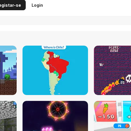
egistar-se
Login