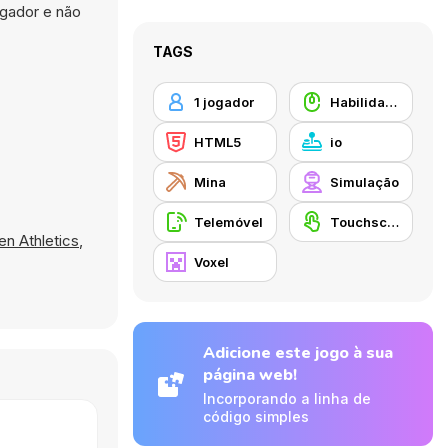
gador e não
TAGS
1 jogador
Habilidade com o Rato
HTML5
io
Mina
Simulação
Telemóvel
Touchscreen
en Athletics
,
Voxel
Adicione este jogo à sua
página web!
Incorporando a linha de
código simples