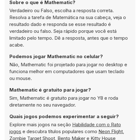
Sobre o que é Mathematic?
Verdadeiro ou Falso, escolha a resposta correta.
Resolva a tarefa de Matemática na sua cabeça, veja o
resultado dado e responda se esse resultado é
verdadeiro ou falso. Seja rápido porque você está
limitado pelo tempo. Dê a resposta, antes que o tempo
acabe.
Podemos jogar Mathematic no celular?
Não, Mathematic foi projetado para jogar no desktop e
funciona melhor em computadores que usam teclado
ou mouse.
Mathematic é gratuito para jogar?
Sim, Mathematic é gratuito para jogar no Y8 e roda
diretamente no seu navegador.
Quais jogos podemos experimentar a seguir?
Explore mais jogos na seção
Habilidade com o Rato
jogos
e descubra títulos populares como
Neon Flight
,
Zombie Target Shoot
,
Bento Maker
e
Kitty House