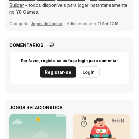
Builder
- todos disponíveis para jogar instantaneamente
no Y8 Games.
Categoria:
Jogos de Lógica
Adicionado em
21 Set 2018
COMENTÁRIOS
Por favor, registe-se ou faça login para comentar
Registar-se
Login
JOGOS RELACIONADOS