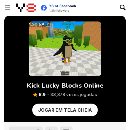
Kick Lucky Blocks Online
8.9
38,878 vezes jogadas
JOGAR EM TELA CHEIA