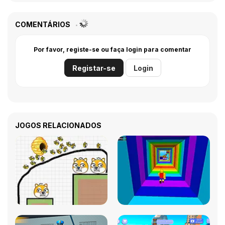
COMENTÁRIOS
Por favor, registe-se ou faça login para comentar
Registar-se
Login
JOGOS RELACIONADOS