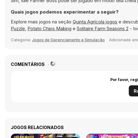
Sim, Idle Farmer Boss pode ser jogado em modo tela cheia 
Quais jogos podemos experimentar a seguir?
Explore mais jogos na seção
Quinta Agrícola jogos
e descub
Puzzle
,
Potato Chips Making
e
Solitaire Farm Seasons 2
- to
Categoria:
Jogos de Gerenciamento e Simulação
Adicionado e
COMENTÁRIOS
Por favor, reg
R
JOGOS RELACIONADOS