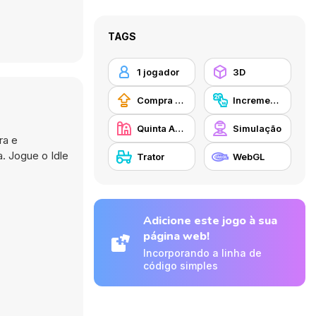
TAGS
1 jogador
3D
Compra de Atualizações de Equipamentos
Incremental
Quinta Agrícola
Simulação
ra e
a. Jogue o Idle
Trator
WebGL
Adicione este jogo à sua
página web!
Incorporando a linha de
código simples