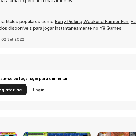
para uma experiência mais imersiva.
ra títulos populares como
Berry Picking Weekend Farmer Fun
,
Fa
dos disponíveis para jogar instantaneamente no Y8 Games.
m
02 Set 2022
iste-se ou faça login para comentar
egistar-se
Login