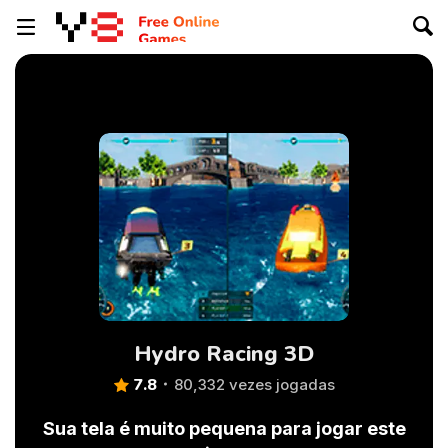
Hydro Racing 3D
7.8
80,332 vezes jogadas
Sua tela é muito pequena para jogar este