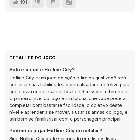
191
DETALHES DO JOGO
Sobre o que é Hotline City?
Hotline City é um jogo de ação e tiro no qual você terá
que usar suas habilidades como atirador e detetive para
que possa completar um total de 6 missões diferentes.
O primeiro nível do jogo é um tutorial que você poderá
completar com bastante facilidade; o objetivo deste
nível é aprender a se mover, a usar as armas do jogo, e
também se familiarizar com o personagem principal.
Podemos jogar Hotline City no celular?
Sim, Hotline City pode ser jogado em dispositivos