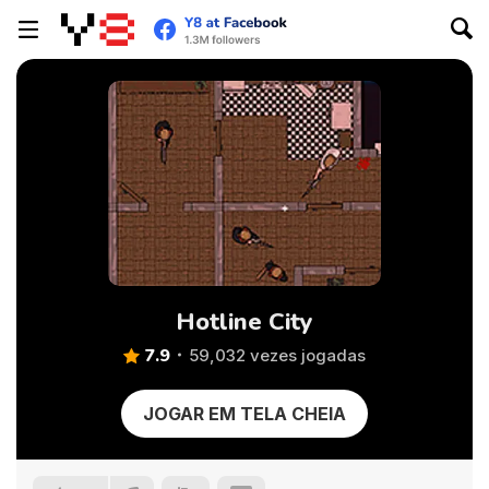
Hotline City
7.9
59,032 vezes jogadas
JOGAR EM TELA CHEIA