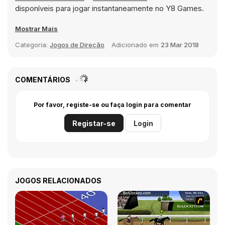
disponíveis para jogar instantaneamente no Y8 Games.
Mostrar Mais
Categoria:
Jogos de Direção
Adicionado em
23 Mar 2018
COMENTÁRIOS
Por favor, registe-se ou faça login para comentar
Registar-se
Login
JOGOS RELACIONADOS