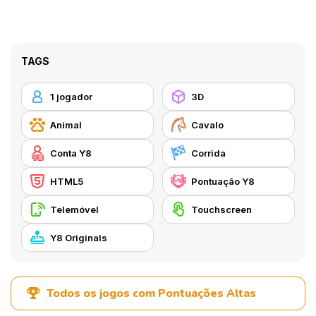
TAGS
1 jogador
3D
Animal
Cavalo
Conta Y8
Corrida
HTML5
Pontuação Y8
Telemóvel
Touchscreen
Y8 Originals
Todos os jogos com Pontuações Altas