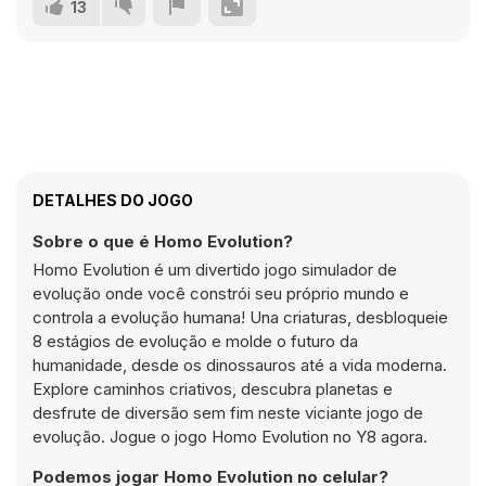
13
DETALHES DO JOGO
Sobre o que é Homo Evolution?
Homo Evolution é um divertido jogo simulador de
evolução onde você constrói seu próprio mundo e
controla a evolução humana! Una criaturas, desbloqueie
8 estágios de evolução e molde o futuro da
humanidade, desde os dinossauros até a vida moderna.
Explore caminhos criativos, descubra planetas e
desfrute de diversão sem fim neste viciante jogo de
evolução. Jogue o jogo Homo Evolution no Y8 agora.
Podemos jogar Homo Evolution no celular?