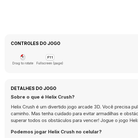
CONTROLES DO JOGO
Drag to rotate
Fullscreen (page)
DETALHES DO JOGO
Sobre o que é Helix Crush?
Helix Crush é um divertido jogo arcade 3D. Você precisa pular
caminho. Mas tenha cuidado para evitar armadilhas e obstá
superar todos os obstáculos para vencer! Jogue o jogo Helix
Podemos jogar Helix Crush no celular?