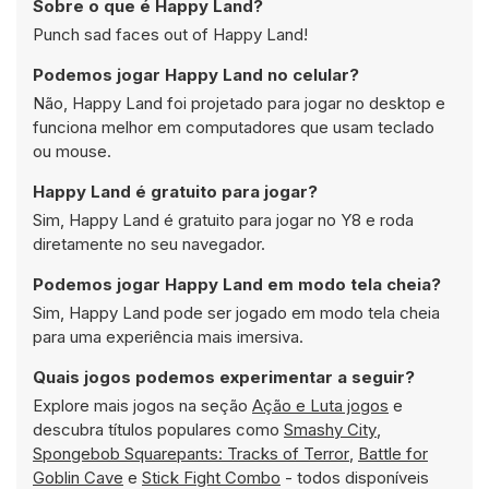
Sobre o que é Happy Land?
Punch sad faces out of Happy Land!
Podemos jogar Happy Land no celular?
Não, Happy Land foi projetado para jogar no desktop e
funciona melhor em computadores que usam teclado
ou mouse.
Happy Land é gratuito para jogar?
Sim, Happy Land é gratuito para jogar no Y8 e roda
diretamente no seu navegador.
Podemos jogar Happy Land em modo tela cheia?
Sim, Happy Land pode ser jogado em modo tela cheia
para uma experiência mais imersiva.
Quais jogos podemos experimentar a seguir?
Explore mais jogos na seção
Ação e Luta jogos
e
descubra títulos populares como
Smashy City
,
Spongebob Squarepants: Tracks of Terror
,
Battle for
Goblin Cave
e
Stick Fight Combo
- todos disponíveis