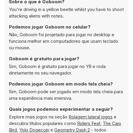
Sobre o que é Goboom?
You're driving in a yellow beetle whilst you have to shoot
attacking aliens with notes.
Podemos jogar Goboom no celular?
Não, Goboom foi projetado para jogar no desktop e
funciona melhor em computadores que usam teclado
ou mouse.
Goboom é gratuito para jogar?
Sim, Goboom é gratuito para jogar no Y8 e roda
diretamente no seu navegador.
Podemos jogar Goboom em modo tela cheia?
Sim, Goboom pode ser jogado em modo tela cheia para
uma experiência mais imersiva.
Quais jogos podemos experimentar a seguir?
Explore mais jogos na seção
Rolagem lateral jogos
e
descubra títulos populares como
Riders Feat
,
The Caio
Bird
,
Yolo Dogecoin
e
Geometry Dash 2
- todos