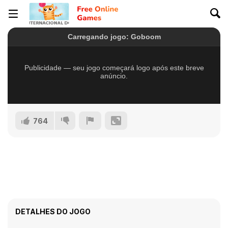
764
DETALHES DO JOGO