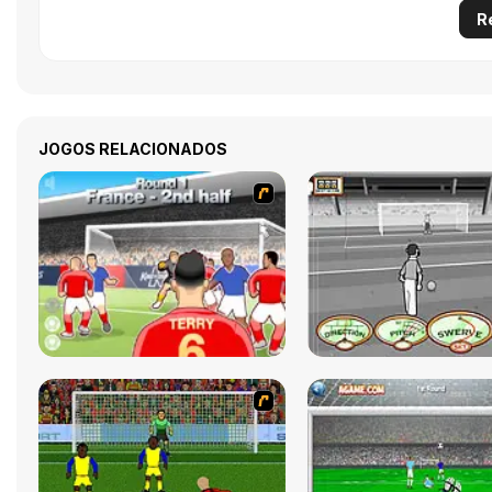
R
JOGOS RELACIONADOS