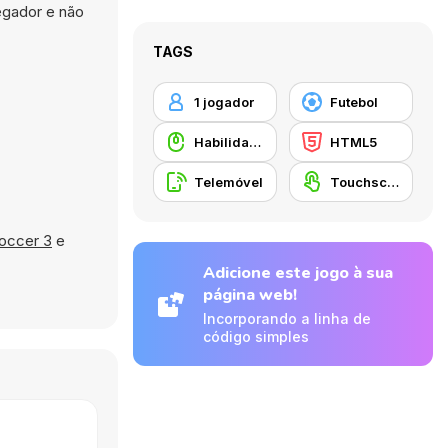
egador e não
TAGS
1 jogador
Futebol
Habilidade com o Rato
HTML5
Telemóvel
Touchscreen
Soccer 3
e
Adicione este jogo à sua
página web!
Incorporando a linha de
código simples