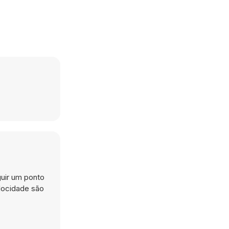
uir um ponto
elocidade são