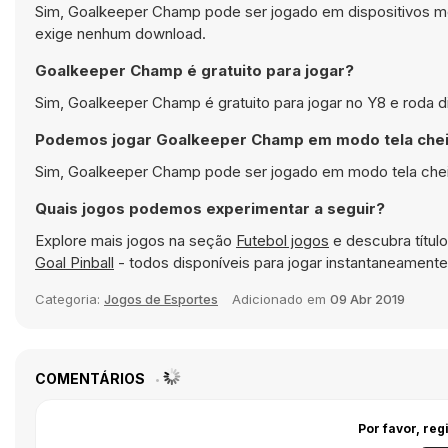
Sim, Goalkeeper Champ pode ser jogado em dispositivos m
exige nenhum download.
Goalkeeper Champ é gratuito para jogar?
Sim, Goalkeeper Champ é gratuito para jogar no Y8 e roda 
Podemos jogar Goalkeeper Champ em modo tela che
Sim, Goalkeeper Champ pode ser jogado em modo tela cheia
Quais jogos podemos experimentar a seguir?
Explore mais jogos na seção
Futebol jogos
e descubra títu
Goal Pinball
- todos disponíveis para jogar instantaneament
Categoria:
Jogos de Esportes
Adicionado em
09 Abr 2019
COMENTÁRIOS
Por favor, reg