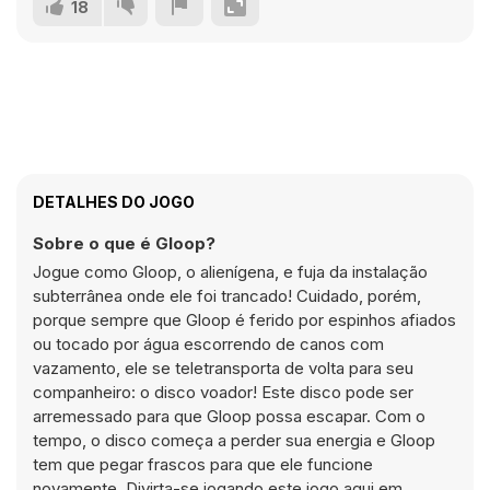
18
DETALHES DO JOGO
Sobre o que é Gloop?
Jogue como Gloop, o alienígena, e fuja da instalação
subterrânea onde ele foi trancado! Cuidado, porém,
porque sempre que Gloop é ferido por espinhos afiados
ou tocado por água escorrendo de canos com
vazamento, ele se teletransporta de volta para seu
companheiro: o disco voador! Este disco pode ser
arremessado para que Gloop possa escapar. Com o
tempo, o disco começa a perder sua energia e Gloop
tem que pegar frascos para que ele funcione
novamente. Divirta-se jogando este jogo aqui em