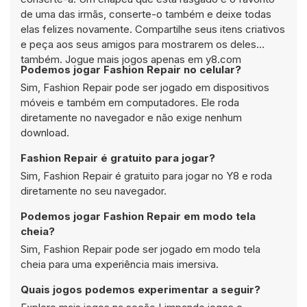
de uma das irmãs, conserte-o também e deixe todas
elas felizes novamente. Compartilhe seus itens criativos
e peça aos seus amigos para mostrarem os deles
também. Jogue mais jogos apenas em y8.com
Podemos jogar Fashion Repair no celular?
Sim, Fashion Repair pode ser jogado em dispositivos
móveis e também em computadores. Ele roda
diretamente no navegador e não exige nenhum
download.
Fashion Repair é gratuito para jogar?
Sim, Fashion Repair é gratuito para jogar no Y8 e roda
diretamente no seu navegador.
Podemos jogar Fashion Repair em modo tela
cheia?
Sim, Fashion Repair pode ser jogado em modo tela
cheia para uma experiência mais imersiva.
Quais jogos podemos experimentar a seguir?