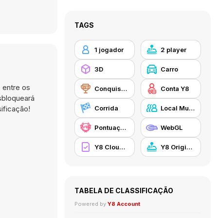
TAGS
1 jogador
2 player
3D
Carro
o entre os
Conquistas Y8
Conta Y8
sbloqueará
ificação!
Corrida
Local Multiplayer
Pontuação Y8
WebGL
Y8 Cloud Save
Y8 Originals
TABELA DE CLASSIFICAÇÃO
Powered by
Y8 Account