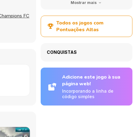
Mostrar mais
Champions FC
Todos os jogos com
Pontuações Altas
CONQUISTAS
Adicione este jogo à sua
página web!
Incorporando a linha de
código simples